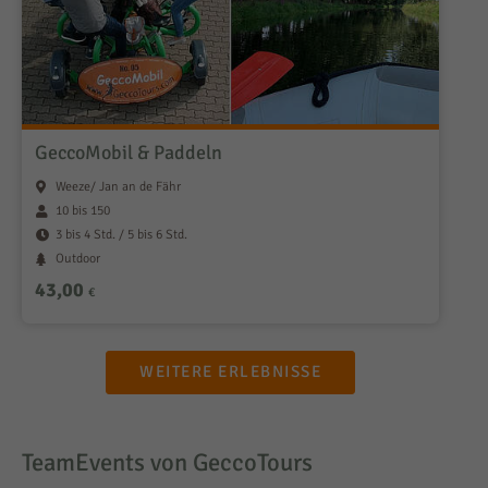
GeccoMobil & Paddeln
Weeze/ Jan an de Fähr
10 bis 150
3 bis 4 Std. / 5 bis 6 Std.
Outdoor
43,00
€
WEITERE ERLEBNISSE
TeamEvents von GeccoTours