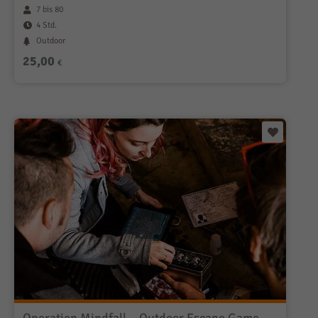
7 bis 80
4 Std.
Outdoor
25,00
€