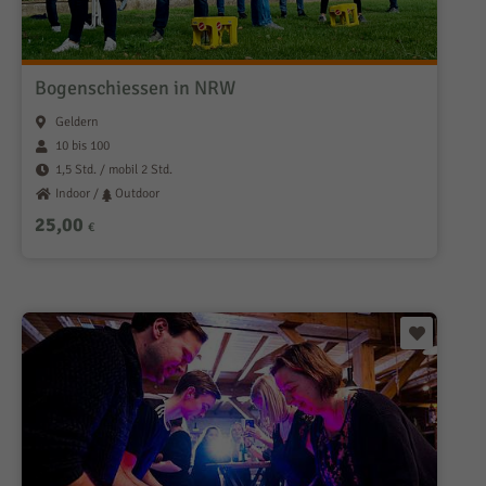
Bogenschiessen in NRW
Geldern
10 bis 100
1,5 Std. / mobil 2 Std.
Indoor /
Outdoor
25,00
€