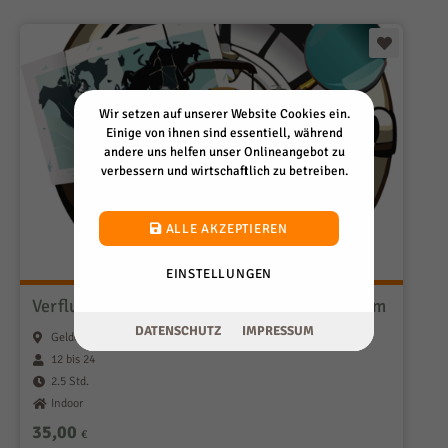
Wir setzen auf unserer Website Cookies ein.
Einige von ihnen sind essentiell, während
andere uns helfen unser Onlineangebot zu
verbessern und wirtschaftlich zu betreiben.
ALLE AKZEPTIEREN
EINSTELLUNGEN
Verfluchte Koffer - Unser Mobile Escape Room
DATENSCHUTZ
IMPRESSUM
Geldern und überall in NRW
12 bis 24
2.5 Std.
Indoor
35,00
€