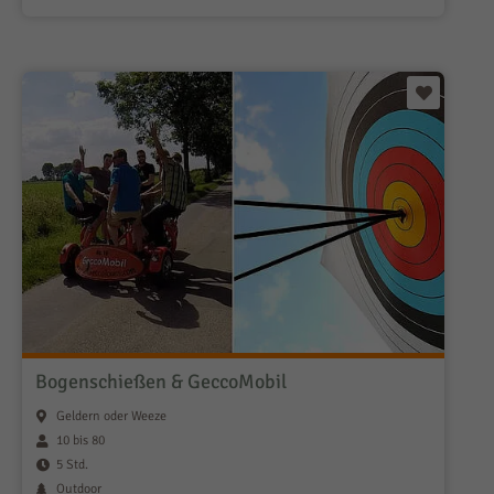
Bogenschießen & GeccoMobil
Geldern oder Weeze
10 bis 80
5 Std.
Outdoor