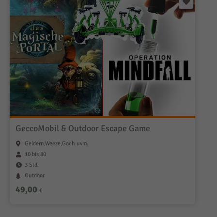
GeccoMobil & Outdoor Escape Game
Geldern,Weeze,Goch uvm.
10 bis 80
3 Std.
Outdoor
49,00
€