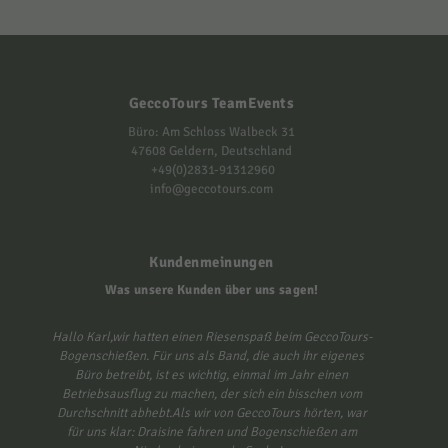
GeccoTours TeamEvents
Büro: Am Schloss Walbeck 31
47608 Geldern, Deutschland
+49(0)2831-91312960
info@geccotours.com
Kundenmeinungen
Was unsere Kunden über uns sagen!
 bei
Hallo Karl,wir hatten einen Riesenspaß beim GeccoTours-
Liebes
ne
Bogenschießen. Für uns als Band, die auch ihr eigenes
Betri
hat
Büro betreibt, ist es wichtig, einmal im Jahr einen
Mitarbe
auen
Betriebsausflug zu machen, der sich ein bisschen vom
vergangen
. Ich
Durchschnitt abhebt.Als wir von GeccoTours hörten, war
unter
s
für uns klar: Draisine fahren und Bogenschießen am
zukommt