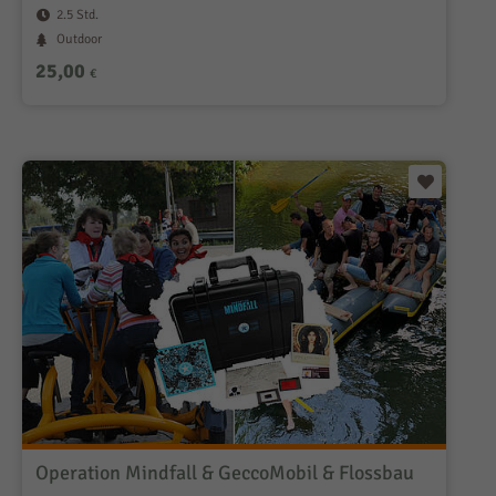
2.5 Std.
Outdoor
25,00
€
Operation Mindfall & GeccoMobil & Flossbau