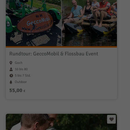
Rundtour: GeccoMobil & Flossbau Event
Goch
10 bis 80
5 bis 7 Std.
Outdoor
55,00
€