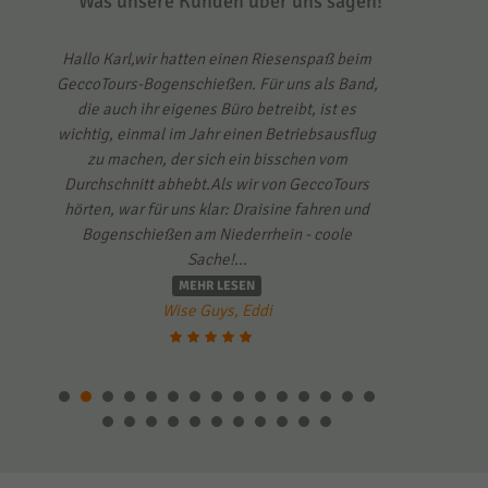
Was unsere Kunden über uns sagen!
gen
Hallo Karl,wir hatten einen Riesenspaß beim
Liebes Gec
hr
GeccoTours-Bogenschießen. Für uns als Band,
Jahr e
it
die auch ihr eigenes Büro betreibt, ist es
organisie
sehr
wichtig, einmal im Jahr einen Betriebsausflug
"aktiv"
uen
zu machen, der sich ein bisschen vom
vergangenen
zu
Durchschnitt abhebt.Als wir von GeccoTours
Aktivitä
es
hörten, war für uns klar: Draisine fahren und
gespannt w
lle
Bogenschießen am Niederrhein - coole
Geccomobil 
Sache!...
MEHR LESEN
Wise Guys, Eddi
Avantgard