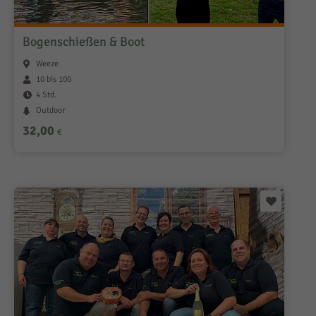
Bogenschießen & Boot
Weeze
10 bis 100
4 Std.
Outdoor
32,00
€