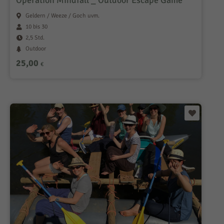
Operation Mindfall _ Outdoor Escape Game
Geldern / Weeze / Goch uvm.
10 bis 30
2,5 Std.
Outdoor
25,00
€