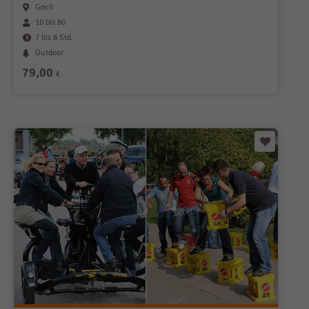
Goch
10 bis 80
7 bis 8 Std.
Outdoor
79,00
€