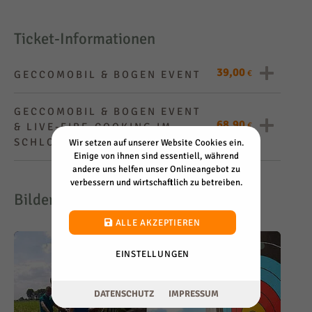
Ticket-Informationen
39,00
€
GECCOMOBIL & BOGEN EVENT
39,00 €
Preis pro
GECCOMOBIL & BOGEN EVENT
68,90
Person
€
& LIVE-FIRE-COOKING IM
min. 10 max. 80
Anzahl
SCHLOSS WALBECK
Wir setzen auf unserer Website Cookies ein.
Teilnehmer
Einige von ihnen sind essentiell, während
andere uns helfen unser Onlineangebot zu
5 Std.
Dauer
68,90 €
preis Pro
verbessern und wirtschaftlich zu betreiben.
10 Min.
Treff vor Beginn
Person
Bilder
min. 10 max. 80
Anzahl
ALLE AKZEPTIEREN
Teilnehmer
ANGEBOT ANFRAGEN
7 Std.
Dauer
EINSTELLUNGEN
10 Min.
Treff vor Beginn
DATENSCHUTZ
IMPRESSUM
ANGEBOT ANFRAGEN