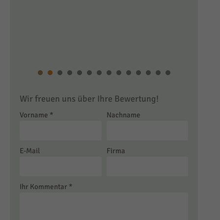
ei Bedarf gerne weiterempfehlen.
großes Lob
und den sch
. Berges-Pudor
Ihr Team w
Ruhr Univer
Maschinene
Aldejohann
Wir freuen uns über Ihre Bewertung!
Vorname
*
Nachname
E-Mail
Firma
Ihr Kommentar
*