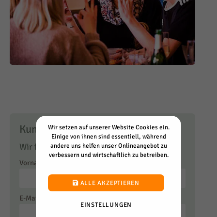
Kundenempfehlungen
Wir setzen auf unserer Website Cookies ein.
Einige von ihnen sind essentiell, während
Wir freuen uns über Ihre Bewertung!
andere uns helfen unser Onlineangebot zu
verbessern und wirtschaftlich zu betreiben.
Vorname
*
Nachname
ALLE AKZEPTIEREN
E-Mail
Firma
EINSTELLUNGEN