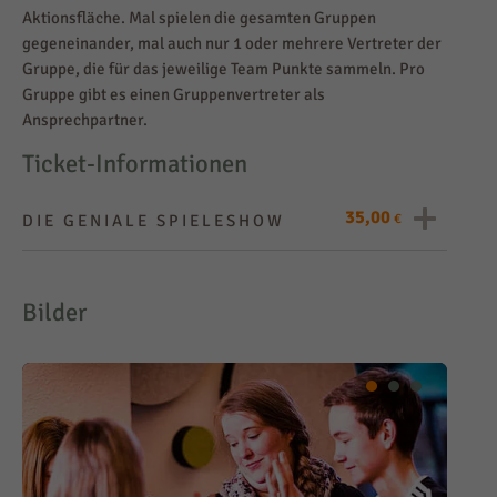
Aktionsfläche. Mal spielen die gesamten Gruppen
gegeneinander, mal auch nur 1 oder mehrere Vertreter der
Gruppe, die für das jeweilige Team Punkte sammeln. Pro
Gruppe gibt es einen Gruppenvertreter als
Ansprechpartner.
Ticket-Informationen
35,00
€
DIE GENIALE SPIELESHOW
35,00 €
Preis pro
Person
Bilder
min. 10 max. 80
Anzahl
Teilnehmer
ca. 2 Std.
Dauer
10 Min.
Treff vor Beginn
ANGEBOT ANFRAGEN