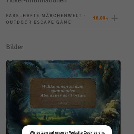
schließen?
Ticket-Informationen
FABELHAFTE MÄRCHENWELT -
16,00
€
OUTDOOR ESCAPE GAME
16,00 €
Preis pro
Schüler
Bilder
min. 20 max. 35
Anzahl
Teilnehmer
2,5 Std.
Dauer
10 Min.
Treff vor Beginn
ANGEBOT ANFRAGEN
Wir setzen auf unserer Website Cookies ein.