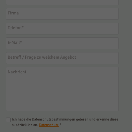
Büro: Am Schloss Walbeck 31, 47608 Geldern
02831-9132960
info@geccotours.com
Name
*
Firma
Telefon
*
E-Mail
*
Betreff / Frage zu welchem Angebot
Nachricht