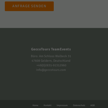
Ich habe die Datenschutzbestimmungen gelesen und erkenne diese
ausdrücklich an.
Datenschutz
*
ANFRAGE SENDEN
GeccoTours TeamEvents
Büro: Am Schloss Walbeck 31
47608 Geldern, Deutschland
+49(0)2831-91312960
info@geccotours.com