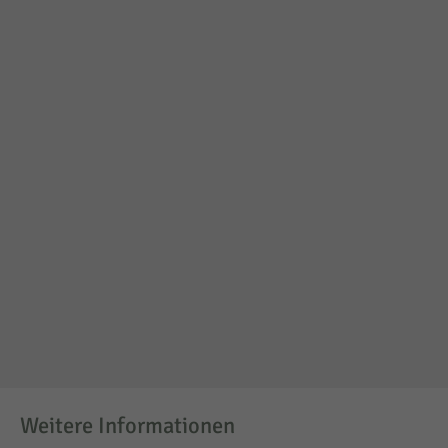
In der Leistung
Fahrtkosten (60 Cent pro
nicht enthalten
gefahrenem km ab 47608
Geldern)
Der Kunde soll
Rätselfreudigkeit
folgendes
Teamfähigkeit
mitbringen
Neugier
Wichtige
4
Informationen
für den Kunden
Weitere Informationen