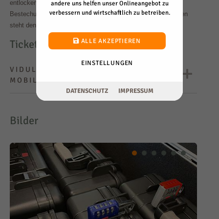
entlocken, herunter. Um eventuell erforderliche
andere uns helfen unser Onlineangebot zu
verbessern und wirtschaftlich zu betreiben.
Bestechungsgelder für nötige Hilfestellungen zahlen zu können
steht den Forschenden ein begrenztes Kapital zur Verfügung.
ALLE AKZEPTIEREN
Ticket-Informationen
EINSTELLUNGEN
VIDULUS SAGA - UNSER
35,00
€
MOBILE ESCAPE ROOM
DATENSCHUTZ
IMPRESSUM
35,00 €
Preis pro
Person
Bilder
min. 12 max. 24
Anzahl
Teilnehmer
2.50 Std.
Dauer
ANGEBOT ANFRAGEN